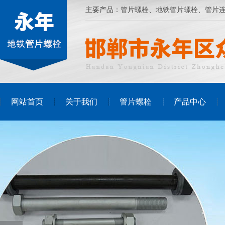
主要产品：
管片螺栓
、
地铁管片螺栓
、管片
网站首页
关于我们
管片螺栓
产品中心