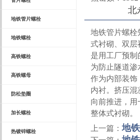
管片螺栓
北
地铁管片螺栓
地铁管片螺栓
地铁螺栓
式衬砌、双层
是用工厂预制
高铁螺栓
为防止隧道渗
高铁螺母
作为内部装饰
内衬。挤压混凝土衬
防松垫圈
向前推进，用
整体式衬砌。
加长螺栓
地铁
上一篇：
热镀锌螺栓
地铁