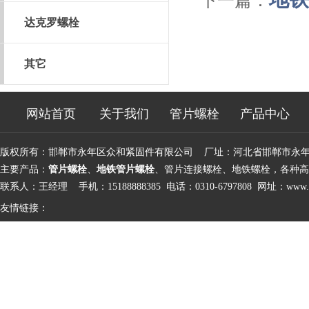
下一篇：
达克罗螺栓
其它
网站首页
关于我们
管片螺栓
产品中心
版权所有：邯郸市永年区众和紧固件有限公司 厂址：河北省邯郸市永
主要产品：
管片螺栓
、
地铁管片螺栓
、管片连接螺栓、地铁螺栓，各种高
联系人：王经理 手机：15188888385 电话：0310-6797808 网址：
www.d
友情链接：