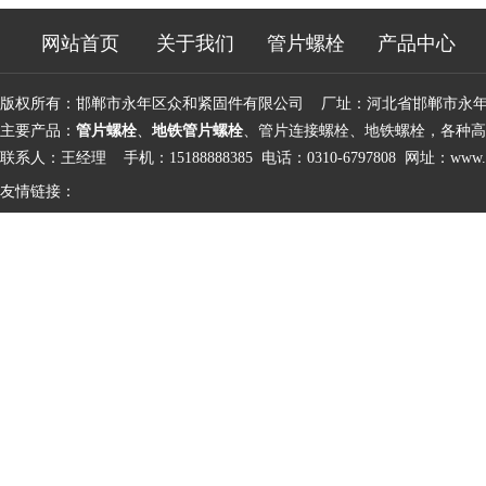
网站首页
关于我们
管片螺栓
产品中心
版权所有：邯郸市永年区众和紧固件有限公司 厂址：河北省邯郸市永
主要产品：
管片螺栓
、
地铁管片螺栓
、管片连接螺栓、地铁螺栓，各种高
联系人：王经理 手机：15188888385 电话：0310-6797808 网址：
www.d
友情链接：