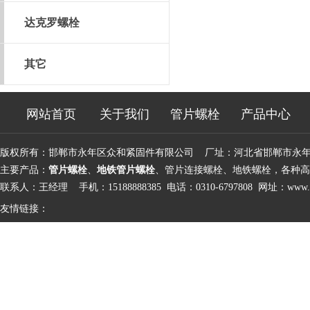
达克罗螺栓
其它
网站首页
关于我们
管片螺栓
产品中心
版权所有：邯郸市永年区众和紧固件有限公司 厂址：河北省邯郸市永
主要产品：
管片螺栓
、
地铁管片螺栓
、管片连接螺栓、地铁螺栓，各种高
联系人：王经理 手机：15188888385 电话：0310-6797808 网址：
www.d
友情链接：